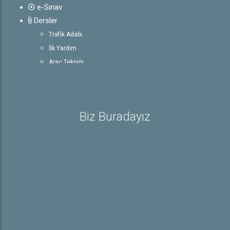
e-Sınav
Dersler
Trafik Adabı
İlk Yardım
Araç Tekniği
Trafik ve Çevre Bilgisi
Rehber
Ehliyetle İlgili Bilgiler
Biz Buradayız
Sürücü Belgeleri
E-Sınav Detayları
Trafik İşaretleri
Galeri
Hakkında
Hakkımızda
İletişim
Online Başvuru
Kayıt Başvurusu