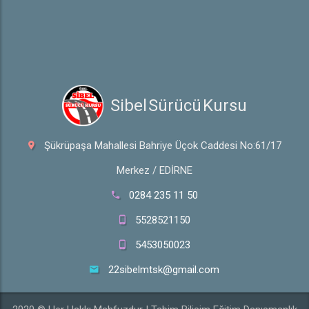
Özel Direksiyon Ders Başvuru
 Sibel Sürücü Kursu
Şükrüpaşa Mahallesi Bahriye Üçok Caddesi No:61/17
Merkez / EDİRNE
0284 235 11 50
5528521150
5453050023
22sibelmtsk@gmail.com