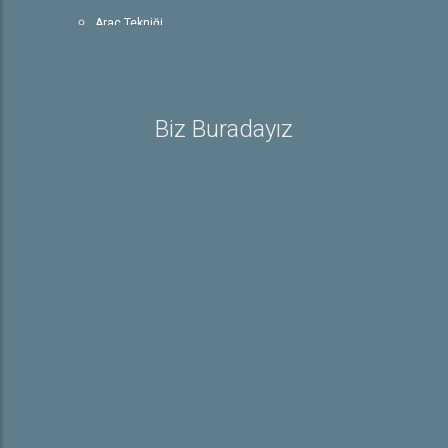
Araç Tekniği
Trafik ve Çevre Bilgisi
Rehber
Ehliyetle İlgili Bilgiler
Biz Buradayız
Sürücü Belgeleri
E-Sınav Detayları
Trafik İşaretleri
Galeri
Hakkında
Hakkımızda
İletişim
Online Başvuru
Kayıt Başvurusu
Özel Direksiyon Ders Başvuru