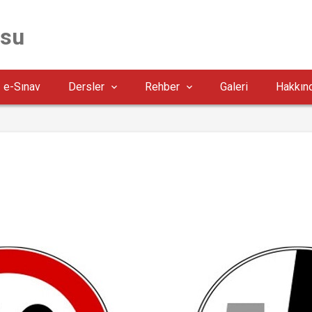
rsu
e-Sınav
Dersler
Rehber
Galeri
Hakkın