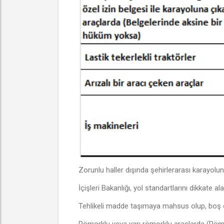
Zorunlu haller dışında şehirlerarası karayolun
İçişleri Bakanlığı, yol standartlarını dikkate 
Tehlikeli madde taşımaya mahsus olup, boş olara
Römorklu veya yarı römorklu araçlarda (Römor