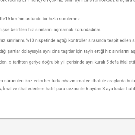
tte15 km.'nin üstünde bir hızla sürülemez.
işse belirtilen hız sınırlarını aşmamak zorundadırlar.
ız sınırlarını, %10 nispetinde aştığı kontroller sırasında tespit edilen
 şartlar dolayısıyla aynı cins taşıtlar için tayin ettiği hız sınırlarını
en, o tarihten geriye doğru bir yıl içerisinde aynı kuralı 5 defa ihlal ett
veya sürücüleri ikaz edici her türlü cihazın imal ve ithali ile araçlarda 
 İmal ve ithal edenlere hafif para cezası ile 6 aydan 8 aya kadar hafifi