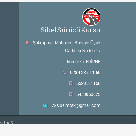
 Sibel Sürücü Kursu
Şükrüpaşa Mahallesi Bahriye Üçok
Caddesi No:61/17
Merkez / EDİRNE
0284 235 11 50
5528521150
5453050023
22sibelmtsk@gmail.com
et A.Ş.