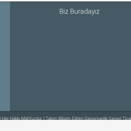
Biz Buradayız
 Her Hakkı Mahfuzdur | Tabim Bilişim Eğitim Danışmanlık Sanayi Ticar