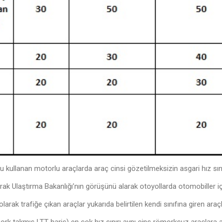
u kullanan motorlu araçlarda araç cinsi gözetilmeksizin asgari hız sını
alarak Ulaştırma Bakanlığı’nın görüşünü alarak otoyollarda otomobiller içi
k trafiğe çıkan araçlar yukarıda belirtilen kendi sınıfına giren araçlara
k takmış LTT hariç) en çok hız sınırı aynı cins römorksuz araçlara 