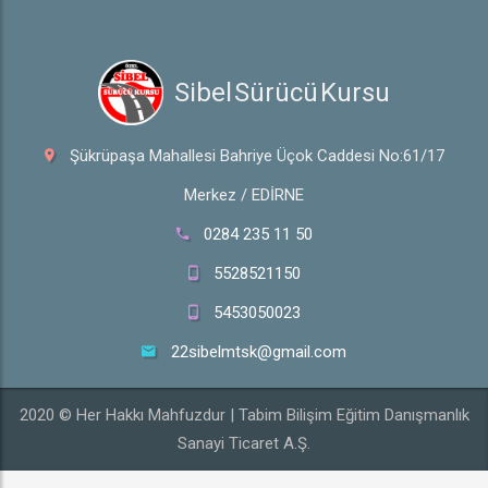
 Sibel Sürücü Kursu
Şükrüpaşa Mahallesi Bahriye Üçok Caddesi No:61/17
Merkez / EDİRNE
0284 235 11 50
5528521150
5453050023
22sibelmtsk@gmail.com
2020 © Her Hakkı Mahfuzdur | Tabim Bilişim Eğitim Danışmanlık
Sanayi Ticaret A.Ş.