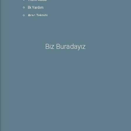
İlk Yardım
Araç Tekniği
Trafik ve Çevre Bilgisi
Rehber
Ehliyetle İlgili Bilgiler
Biz Buradayız
Sürücü Belgeleri
E-Sınav Detayları
Trafik İşaretleri
Galeri
Hakkında
Hakkımızda
İletişim
Online Başvuru
Kayıt Başvurusu
Özel Direksiyon Ders Başvuru